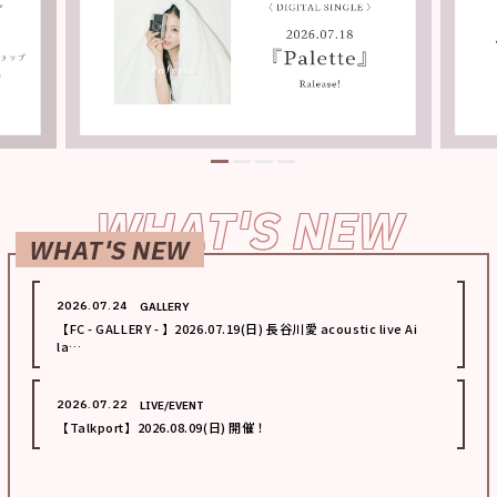
WHAT'S NEW
2026.07.24
GALLERY
【FC - GALLERY - 】2026.07.19(日) 長谷川愛 acoustic live Ai l…
2026.07.22
LIVE/EVENT
【Talkport】2026.08.09(日) 開催！
2026.07.22
LIVE/EVENT
【Talkport】2026.08.22(土) 開催！