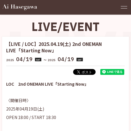
LIV
LIVE/EVENT
【LIVE / LOC】2025.04.19(土) 2nd ONEMAN
LIVE「Starting Now」
04/19
04/19
2025
〜
2025
SAT
SAT
LOC 2nd ONEMAN LIVE「Starting Now」
〈開催日時〉
2025年04月19日(土)
OPEN 18:00 / START 18:30