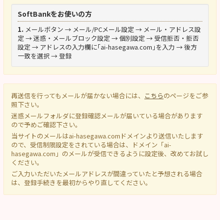
SoftBankをお使いの方
1.
メールボタン → メール/PCメール設定 → メール・アドレス設
定 → 迷惑・メールブロック設定 → 個別設定 → 受信拒否・拒否
設定 → アドレスの入力欄に｢ai-hasegawa.com｣を入力 → 後方
一致を選択 → 登録
再送信を行ってもメールが届かない場合には、
こちら
のページをご参
照下さい。
迷惑メールフォルダに登録確認メールが届いている場合があります
ので予めご確認下さい。
当サイトのメールは
ai-hasegawa.com
ドメインより送信いたします
ので、受信制限設定をされている場合は、ドメイン「ai-
hasegawa.com」のメールが受信できるように設定後、改めてお試し
ください。
ご入力いただいたメールアドレスが間違っていたと予想される場合
は、登録手続きを最初からやり直してください。